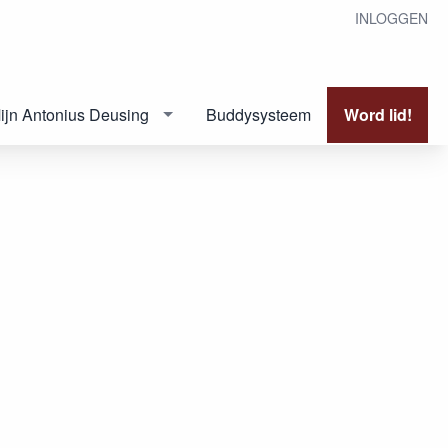
INLOGGEN
ijn Antonius Deusing
Buddysysteem
Word lid!