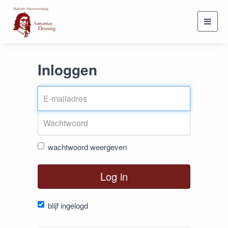
Toggl
navig
Inloggen
wachtwoord weergeven
Log in
blijf ingelogd