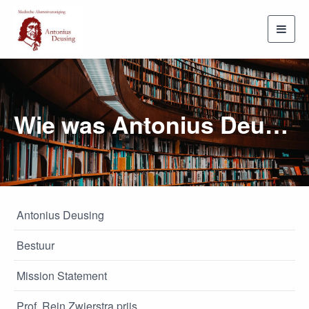
Toggl
navig
Wie was Antonius Deusing?
Antonius Deusing
Bestuur
Mission Statement
Prof. Rein Zwierstra prijs