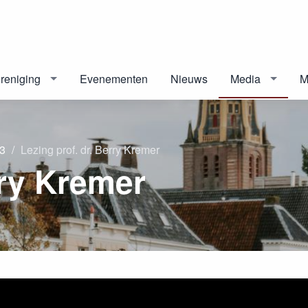
reniging
Evenementen
Nieuws
Media
M
3
Lezing prof. dr. Berry Kremer
rry Kremer