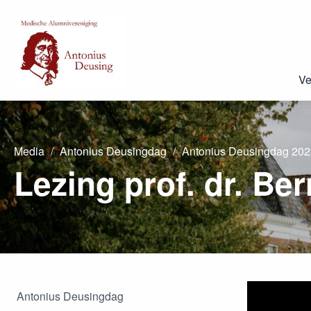
Ve
Media
Antonius Deusingdag
Antonius Deusingdag 202
Lezing prof. dr. Be
Antonius Deusingdag