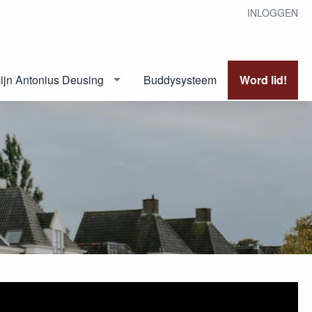
INLOGGEN
ijn Antonius Deusing
Buddysysteem
Word lid!