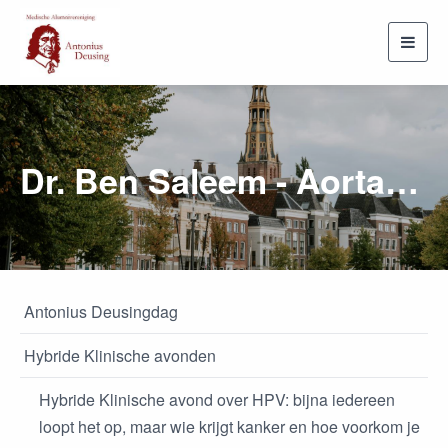
Toggl
navig
Dr. Ben Saleem - Aortachirugie in beweging: wat brengt de toekomst?
Antonius Deusingdag
Hybride Klinische avonden
Hybride Klinische avond over HPV: bijna iedereen
loopt het op, maar wie krijgt kanker en hoe voorkom je