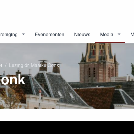
reniging
Evenementen
Nieuws
Media
M
4
Lezing dr. Maaike Oonk
Oonk