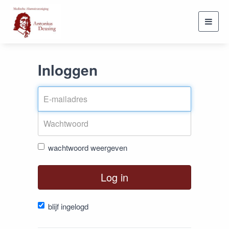
Toggl
navig
Inloggen
wachtwoord weergeven
Log in
blijf ingelogd