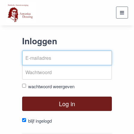
Toggl
navig
Inloggen
wachtwoord weergeven
Log in
blijf ingelogd