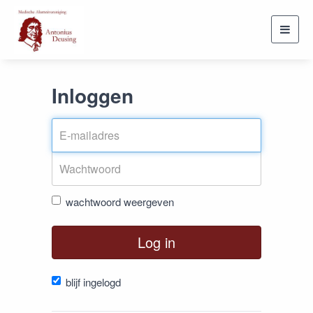
Toggl
navig
Inloggen
wachtwoord weergeven
Log in
blijf ingelogd