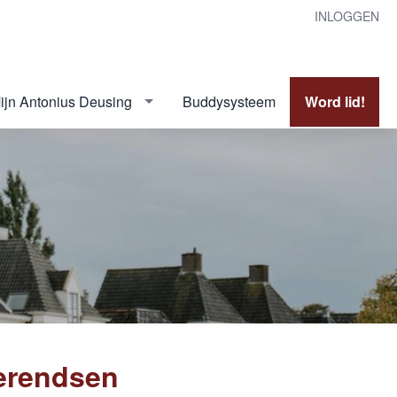
INLOGGEN
ijn Antonius Deusing
Buddysysteem
Word lid!
erendsen