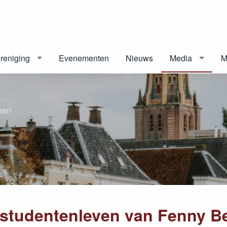
reniging
Evenementen
Nieuws
Media
M
sen
 studentenleven van Fenny B