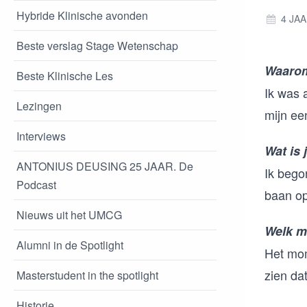
Hybride Klinische avonden
4 JA
Beste verslag Stage Wetenschap
Waarom
Beste Klinische Les
Ik was 
Lezingen
mijn ee
Interviews
Wat is 
ANTONIUS DEUSING 25 JAAR. De
Ik bego
Podcast
baan op
Nieuws uit het UMCG
Welk mo
Alumni in de Spotlight
Het mom
zien da
Masterstudent in the spotlight
Historie